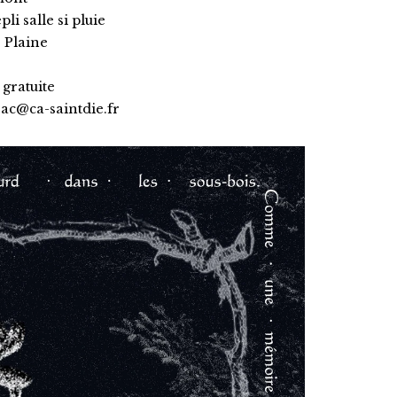
li salle si pluie
r Plaine
 gratuite
eac@ca-saintdie.fr