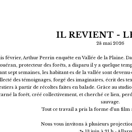
IL REVIENT - L
28 mai 2026
s février, Arthur Perrin enquête en Vallée de la Plaine. Da
ouéran, protecteur des forêts, a disparu il y a quelque temps.
nt sept semaines, les habitant·es de la vallée sont devenu·
llecté des témoignages, forgé des imaginaires, écrit des te
estiers à partir de récoltes faites en balade. Grâce au studio
carné la forêt, créé collectivement, et cherché ce lien, per
sauvage.
Tout ce travail a pris la forme d'un film :
Nous vous invitons à plusieurs projectio
🐾 13 juin à 21 h - Alla