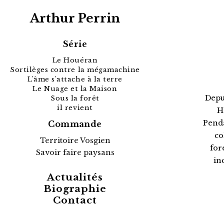
Arthur Perrin
Série
Le Houéran
Sortilèges contre la mégamachine
L'âme s'attache à la terre
Le Nuage et la Maison
Depui
Sous la forêt
il revient
H
Penda
Commande
co
Territoire Vosgien
for
Savoir faire paysans
in
Actualités
Biographie
Contact